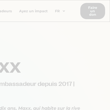
Faire
adeurs
Ayez un impact
FR
un
don
xx
Ambassadeur depuis 2017 |
ix ans, Maxx, qui habite sur la rive