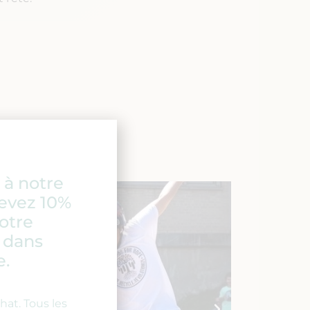
à notre
cevez 10%
votre
 dans
e.
at. Tous les