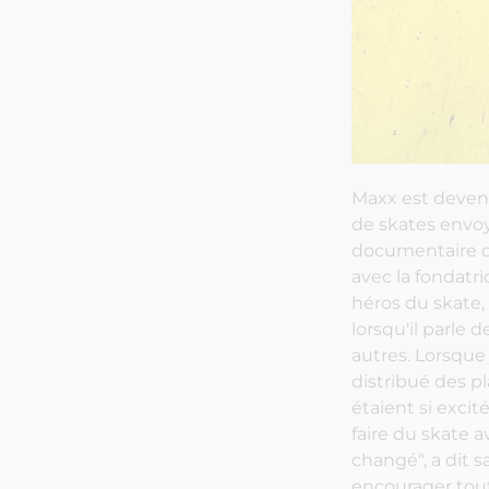
Maxx est devenu
de skates envoyé
documentaire d
avec la fondatri
héros du skate, 
lorsqu'il parle 
autres. Lorsque 
distribué des p
étaient si exci
faire du skate a
changé", a dit 
encourager tout