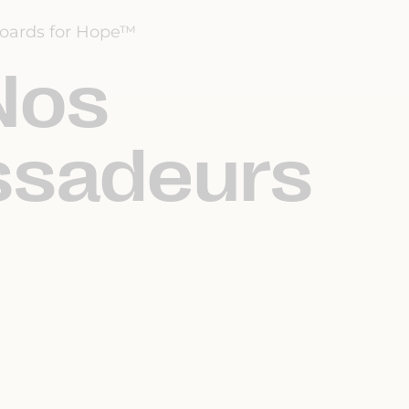
oards for Hope™
Nos
sadeurs