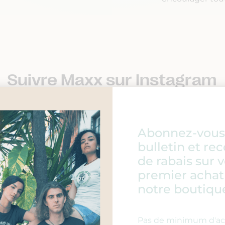
Suivre Maxx sur Instagram
Abonnez-vous 
bulletin et re
de rabais sur 
premier achat
notre boutiqu
Pas de minimum d'ach