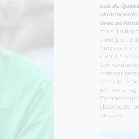
sud du Québec
skateboards u
avec sa famil
mais il a fini
boîte pleine 
impressionnan
donné à Maxx 
Son comportem
tromper perso
participe à d
et monte régu
Compétiteur pa
skateboard pou
procure.